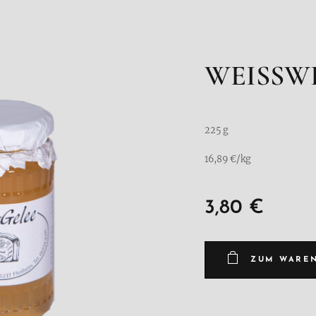
WEISSW
225 g
16,89 €/kg
3,80
€
ZUM WARE