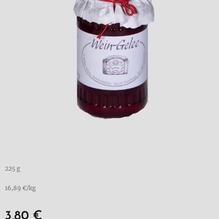
225 g
16,89 €/kg
3,80
€