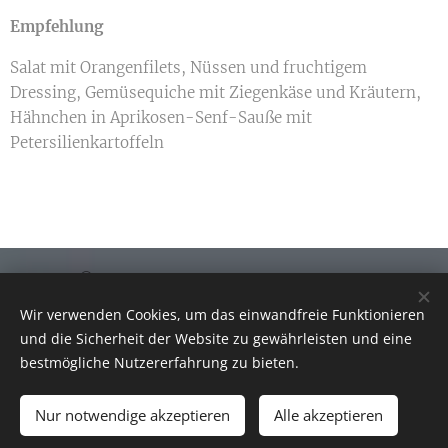
Empfehlung
Salat mit Orangenfilets, Nüssen und fruchtigem
Dressing, Gemüsequiche mit Ziegenkäse und Kräutern,
Hähnchen in Aprikosen-Senf-Sauße mit
Petersilienkartoffeln
©
2021
Copyright
Weingut
Jakob
Müller
Erben
Alle
Rechte
vorbehalten
Wir verwenden Cookies, um das einwandfreie Funktionieren
und die Sicherheit der Website zu gewährleisten und eine
Cookies
bestmögliche Nutzererfahrung zu bieten.
Nur notwendige akzeptieren
Alle akzeptieren
ZUM WARENKORB HINZUFÜGEN