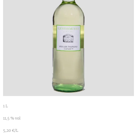
1 L
11,5 % vol
5,20 €/L