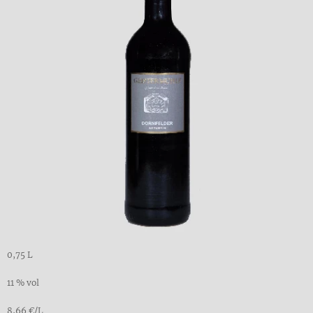
0,75 L
11 % vol
8,66 €/L